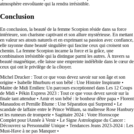
atmosphère envoûtante qui la rendra irrésistible.
Conclusion
En conclusion, la beauté de la femme Scorpion réside dans sa force
intérieure, son charisme captivant et son allure mystérieuse. En mettant
en valeur ses atouts naturels et en exprimant sa passion avec confiance,
elle rayonne dune beauté singulière qui fascine ceux qui croisent son
chemin. La femme Scorpion incarne la force et la grâce, une
combinaison irrésistible qui la distingue parmi les autres. À travers sa
beauté magnétique, elle laisse une empreinte indélébile dans le cœur de
ceux qui ont le privilège de la côtoyer.
Michel Drucker : Tout ce que vous devez savoir sur son âge et son
origine
•
Isabelle Ithurburu et son bébé : Une Histoire Inspirante
•
Maitre de Midi Emilien: Un parcours exceptionnel dans Les 12 Coups
de Midi
•
Pékin Express 2023 : Tout ce que vous devez savoir sur la
finale tant attendue
•
Amir et son bébé : le bonheur dêtre papa
•
Florent
Manaudou et Pernille Blume : Une Séparation qui Surprend
•
Le
scandale de laffaire entre le Prince William, sa maîtresse Rose Hanbury
et les rumeurs de tromperie
•
Sagittaire 2024 : Votre Horoscope
Complet pour lAnnée à Venir
•
Le Signe Astrologique du Cancer :
Découvrez sa Personnalité Unique
•
Tendances Jeans 2023-2024 : Les
Must-Have à ne pas Manquer
•