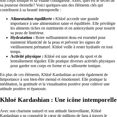
son corps tonique et sa vitalité contagieuse. Alors, quel est le secret de
sa jeunesse éternelle? Voici quelques-uns des éléments clés qui
contribuent à sa beauté intemporelle :
Alimentation équilibrée :
Khloé accorde une grande
importance à une alimentation saine et équilibrée. Elle privilégie
les aliments riches en nutriments et en antioxydants pour nourrir
sa peau de lintérieur.
Hydratation :
Boire suffisamment deau est essentiel pour
maintenir lélasticité de la peau et prévenir les signes de
vieillissement prématuré. Khloé veille à rester hydratée en tout
temps.
Activité physique :
Khloé est une adepte du sport et de
lentraînement régulier. Elle pratique diverses activités physiques
pour garder son corps en forme et sa silhouette tonique.
En plus de ces éléments, Khloé Kardashian accorde également de
limportance à son bien-être mental et émotionnel. Elle pratique la
méditation, la gratitude et la visualisation positive pour cultiver une
attitude positive et épanouie.
Khloé Kardashian : Une icône intemporelle
Avec son charisme naturel et son attitude bienveillante, Khloé
Kardashian a su conquérir le cœur de millions de fans à travers le