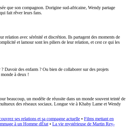
atisée que son compagnon. Dorigine sud-africaine, Wendy partage
 fait rêver leurs fans.
 relation avec sérénité et discrétion. Ils partagent des moments de
mplicité et lamour sont les piliers de leur relation, et cest ce qui les
? Davoir des enfants ? Ou bien de collaborer sur des projets
e monde à deux !
pour beaucoup, un modèle de réussite dans un monde souvent teinté de
is tumultueux des réseaux sociaux. Longue vie à Khaby Lame et Wendy
ouvrez ses relations et sa compagne actuelle
•
Films mettant en
Hommage à un Homme dÉtat
•
La vie mystérieuse de Martin Rey-