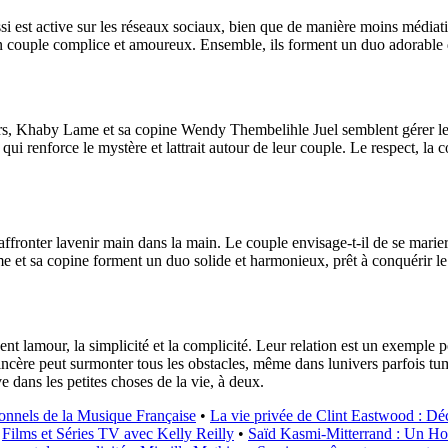
si est active sur les réseaux sociaux, bien que de manière moins médi
couple complice et amoureux. Ensemble, ils forment un duo adorable qui
wers, Khaby Lame et sa copine Wendy Thembelihle Juel semblent gérer leur
qui renforce le mystère et lattrait autour de leur couple. Le respect, la co
onter lavenir main dans la main. Le couple envisage-t-il de se marier 
e et sa copine forment un duo solide et harmonieux, prêt à conquérir l
lamour, la simplicité et la complicité. Leur relation est un exemple 
et sincère peut surmonter tous les obstacles, même dans lunivers parfo
 dans les petites choses de la vie, à deux.
onnels de la Musique Française
•
La vie privée de Clint Eastwood : Déc
•
Films et Séries TV avec Kelly Reilly
•
Saïd Kasmi-Mitterrand : Un 