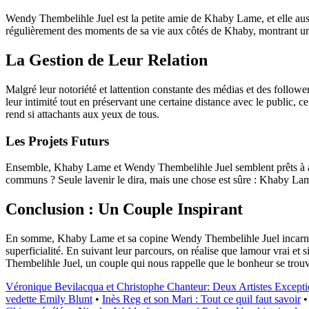
Wendy Thembelihle Juel est la petite amie de Khaby Lame, et elle aus
régulièrement des moments de sa vie aux côtés de Khaby, montrant un 
La Gestion de Leur Relation
Malgré leur notoriété et lattention constante des médias et des follo
leur intimité tout en préservant une certaine distance avec le public, ce 
rend si attachants aux yeux de tous.
Les Projets Futurs
Ensemble, Khaby Lame et Wendy Thembelihle Juel semblent prêts à affr
communs ? Seule lavenir le dira, mais une chose est sûre : Khaby Lam
Conclusion : Un Couple Inspirant
En somme, Khaby Lame et sa copine Wendy Thembelihle Juel incarnent 
superficialité. En suivant leur parcours, on réalise que lamour vrai 
Thembelihle Juel, un couple qui nous rappelle que le bonheur se trouve
Véronique Bevilacqua et Christophe Chanteur: Deux Artistes Excepti
vedette Emily Blunt
•
Inès Reg et son Mari : Tout ce quil faut savoir