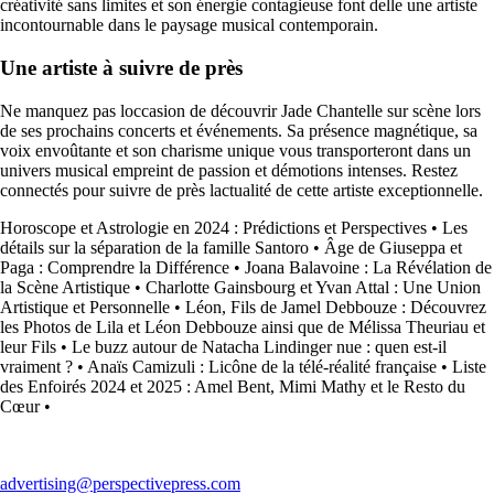
créativité sans limites et son énergie contagieuse font delle une artiste
incontournable dans le paysage musical contemporain.
Une artiste à suivre de près
Ne manquez pas loccasion de découvrir Jade Chantelle sur scène lors
de ses prochains concerts et événements. Sa présence magnétique, sa
voix envoûtante et son charisme unique vous transporteront dans un
univers musical empreint de passion et démotions intenses. Restez
connectés pour suivre de près lactualité de cette artiste exceptionnelle.
Horoscope et Astrologie en 2024 : Prédictions et Perspectives
•
Les
détails sur la séparation de la famille Santoro
•
Âge de Giuseppa et
Paga : Comprendre la Différence
•
Joana Balavoine : La Révélation de
la Scène Artistique
•
Charlotte Gainsbourg et Yvan Attal : Une Union
Artistique et Personnelle
•
Léon, Fils de Jamel Debbouze : Découvrez
les Photos de Lila et Léon Debbouze ainsi que de Mélissa Theuriau et
leur Fils
•
Le buzz autour de Natacha Lindinger nue : quen est-il
vraiment ?
•
Anaïs Camizuli : Licône de la télé-réalité française
•
Liste
des Enfoirés 2024 et 2025 : Amel Bent, Mimi Mathy et le Resto du
Cœur
•
advertising@perspectivepress.com