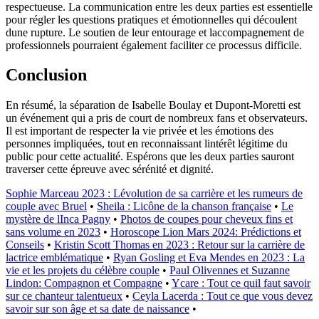
respectueuse. La communication entre les deux parties est essentielle
pour régler les questions pratiques et émotionnelles qui découlent
dune rupture. Le soutien de leur entourage et laccompagnement de
professionnels pourraient également faciliter ce processus difficile.
Conclusion
En résumé, la séparation de Isabelle Boulay et Dupont-Moretti est
un événement qui a pris de court de nombreux fans et observateurs.
Il est important de respecter la vie privée et les émotions des
personnes impliquées, tout en reconnaissant lintérêt légitime du
public pour cette actualité. Espérons que les deux parties sauront
traverser cette épreuve avec sérénité et dignité.
Sophie Marceau 2023 : Lévolution de sa carrière et les rumeurs de
couple avec Bruel
•
Sheila : Licône de la chanson française
•
Le
mystère de lInca Pagny
•
Photos de coupes pour cheveux fins et
sans volume en 2023
•
Horoscope Lion Mars 2024: Prédictions et
Conseils
•
Kristin Scott Thomas en 2023 : Retour sur la carrière de
lactrice emblématique
•
Ryan Gosling et Eva Mendes en 2023 : La
vie et les projets du célèbre couple
•
Paul Olivennes et Suzanne
Lindon: Compagnon et Compagne
•
Ycare : Tout ce quil faut savoir
sur ce chanteur talentueux
•
Ceyla Lacerda : Tout ce que vous devez
savoir sur son âge et sa date de naissance
•