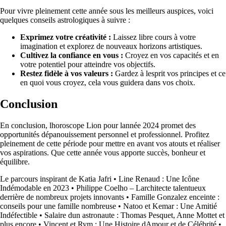
Pour vivre pleinement cette année sous les meilleurs auspices, voici
quelques conseils astrologiques à suivre :
Exprimez votre créativité :
Laissez libre cours à votre
imagination et explorez de nouveaux horizons artistiques.
Cultivez la confiance en vous :
Croyez en vos capacités et en
votre potentiel pour atteindre vos objectifs.
Restez fidèle à vos valeurs :
Gardez à lesprit vos principes et ce
en quoi vous croyez, cela vous guidera dans vos choix.
Conclusion
En conclusion, lhoroscope Lion pour lannée 2024 promet des
opportunités dépanouissement personnel et professionnel. Profitez
pleinement de cette période pour mettre en avant vos atouts et réaliser
vos aspirations. Que cette année vous apporte succès, bonheur et
équilibre.
Le parcours inspirant de Katia Jafri
•
Line Renaud : Une Icône
Indémodable en 2023
•
Philippe Coelho – Larchitecte talentueux
derrière de nombreux projets innovants
•
Famille Gonzalez enceinte :
conseils pour une famille nombreuse
•
Natoo et Kemar : Une Amitié
Indéfectible
•
Salaire dun astronaute : Thomas Pesquet, Anne Mottet et
plus encore
•
Vincent et Rym : Une Histoire dAmour et de Célébrité
•