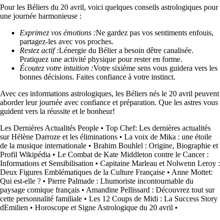
Pour les Béliers du 20 avril, voici quelques conseils astrologiques pour
une journée harmonieuse :
Exprimez vos émotions :
Ne gardez pas vos sentiments enfouis,
partagez-les avec vos proches.
Restez actif :
Lénergie du Bélier a besoin dêtre canalisée.
Pratiquez une activité physique pour rester en forme.
Écoutez votre intuition :
Votre sixième sens vous guidera vers les
bonnes décisions. Faites confiance à votre instinct.
Avec ces informations astrologiques, les Béliers nés le 20 avril peuvent
aborder leur journée avec confiance et préparation. Que les astres vous
guident vers la réussite et le bonheur!
Les Dernières Actualités People
•
Top Chef: Les dernières actualités
sur Hélène Darroze et les éliminations
•
La voix de Mika : une étoile
de la musique internationale
•
Brahim Bouhlel : Origine, Biographie et
Profil Wikipédia
•
Le Combat de Kate Middleton contre le Cancer :
Informations et Sensibilisation
•
Capitaine Marleau et Nolwenn Leroy :
Deux Figures Emblématiques de la Culture Française
•
Anne Mottet:
Qui est-elle ?
•
Pierre Palmade : Lhumoriste incontournable du
paysage comique français
•
Amandine Pellissard : Découvrez tout sur
cette personnalité familiale
•
Les 12 Coups de Midi : La Success Story
dEmilien
•
Horoscope et Signe Astrologique du 20 avril
•