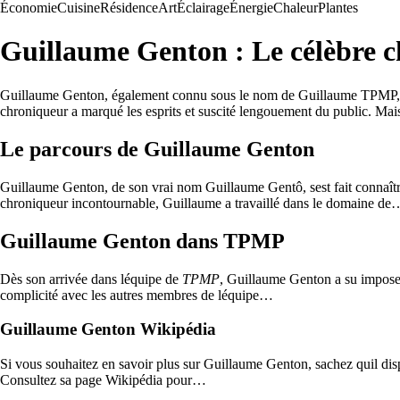
Économie
Cuisine
Résidence
Art
Éclairage
Énergie
Chaleur
Plantes
Guillaume Genton : Le célèbre
Guillaume Genton, également connu sous le nom de Guillaume TPMP, e
chroniqueur a marqué les esprits et suscité lengouement du public. Mai
Le parcours de Guillaume Genton
Guillaume Genton, de son vrai nom Guillaume Gentô, sest fait connaîtr
chroniqueur incontournable, Guillaume a travaillé dans le domaine de
Guillaume Genton dans TPMP
Dès son arrivée dans léquipe de
TPMP
, Guillaume Genton a su imposer 
complicité avec les autres membres de léquipe…
Guillaume Genton Wikipédia
Si vous souhaitez en savoir plus sur Guillaume Genton, sachez quil disp
Consultez sa page Wikipédia pour…