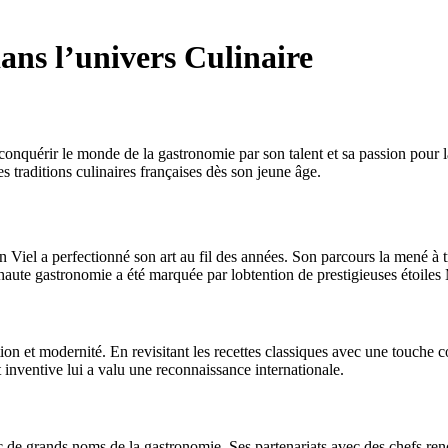
ans l’univers Culinaire
 conquérir le monde de la gastronomie par son talent et sa passion pour
 traditions culinaires françaises dès son jeune âge.
Viel a perfectionné son art au fil des années. Son parcours la mené à tra
haute gastronomie a été marquée par lobtention de prestigieuses étoiles
tion et modernité. En revisitant les recettes classiques avec une touche 
t inventive lui a valu une reconnaissance internationale.
c de grands noms de la gastronomie. Ses partenariats avec des chefs ren