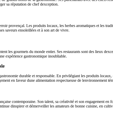
rger sa réputation de chef dexception.
rroir provençal. Les produits locaux, les herbes aromatiques et les tradi
s saveurs ensoleillées et à son art de vivre.
ent les gourmets du monde entier. Ses restaurants sont des lieux dexcep
dune expérience gastronomique inoubliable.
ble
onomie durable et responsable. En privilégiant les produits locaux, de 
gagement en faveur dune alimentation respectueuse de lenvironnement tém
ançaise contemporaine. Son talent, sa créativité et son engagement en f
ntinue dinspirer et démerveiller les amateurs de bonne cuisine, en cultiva