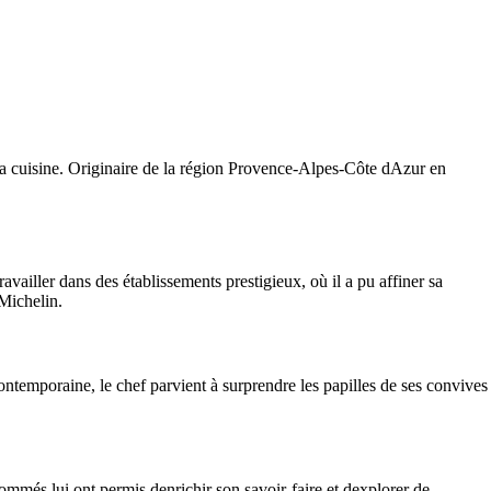
 la cuisine. Originaire de la région Provence-Alpes-Côte dAzur en
vailler dans des établissements prestigieux, où il a pu affiner sa
 Michelin.
contemporaine, le chef parvient à surprendre les papilles de ses convives
ommés lui ont permis denrichir son savoir-faire et dexplorer de