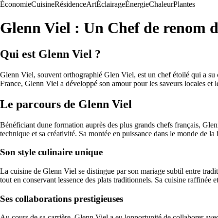
Économie
Cuisine
Résidence
Art
Éclairage
Énergie
Chaleur
Plantes
Glenn Viel : Un Chef de renom d
Qui est Glenn Viel ?
Glenn Viel, souvent orthographié Glen Viel, est un chef étoilé qui a su
France, Glenn Viel a développé son amour pour les saveurs locales et les
Le parcours de Glenn Viel
Bénéficiant dune formation auprès des plus grands chefs français, Glenn 
technique et sa créativité. Sa montée en puissance dans le monde de la 
Son style culinaire unique
La cuisine de Glenn Viel se distingue par son mariage subtil entre tradi
tout en conservant lessence des plats traditionnels. Sa cuisine raffinée e
Ses collaborations prestigieuses
Au cours de sa carrière, Glenn Viel a eu lopportunité de collaborer ave