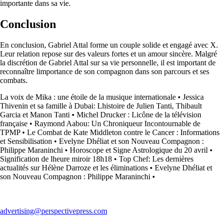
importante dans sa vie.
Conclusion
En conclusion, Gabriel Attal forme un couple solide et engagé avec X.
Leur relation repose sur des valeurs fortes et un amour sincère. Malgré
la discrétion de Gabriel Attal sur sa vie personnelle, il est important de
reconnaître limportance de son compagnon dans son parcours et ses
combats.
La voix de Mika : une étoile de la musique internationale
•
Jessica
Thivenin et sa famille à Dubai: Lhistoire de Julien Tanti, Thibault
Garcia et Manon Tanti
•
Michel Drucker : Licône de la télévision
française
•
Raymond Aabou: Un Chroniqueur Incontournable de
TPMP
•
Le Combat de Kate Middleton contre le Cancer : Informations
et Sensibilisation
•
Evelyne Dhéliat et son Nouveau Compagnon :
Philippe Maraninchi
•
Horoscope et Signe Astrologique du 20 avril
•
Signification de lheure miroir 18h18
•
Top Chef: Les dernières
actualités sur Hélène Darroze et les éliminations
•
Evelyne Dhéliat et
son Nouveau Compagnon : Philippe Maraninchi
•
advertising@perspectivepress.com