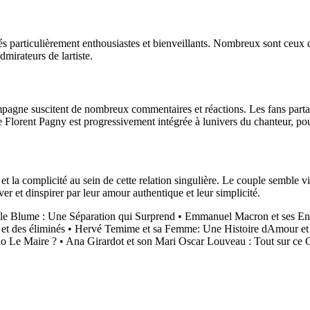
és particulièrement enthousiastes et bienveillants. Nombreux sont ceux 
mirateurs de lartiste.
compagne suscitent de nombreux commentaires et réactions. Les fans part
Florent Pagny est progressivement intégrée à lunivers du chanteur, pour
la complicité au sein de cette relation singulière. Le couple semble vi
ver et dinspirer par leur amour authentique et leur simplicité.
lle Blume : Une Séparation qui Surprend
•
Emmanuel Macron et ses En
 et des éliminés
•
Hervé Temime et sa Femme: Une Histoire dAmour et 
no Le Maire ?
•
Ana Girardot et son Mari Oscar Louveau : Tout sur ce 