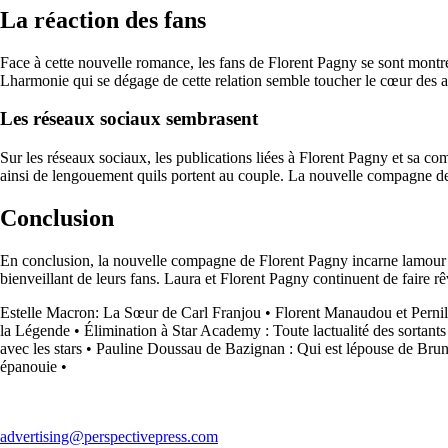
La réaction des fans
Face à cette nouvelle romance, les fans de Florent Pagny se sont montr
Lharmonie qui se dégage de cette relation semble toucher le cœur des ad
Les réseaux sociaux sembrasent
Sur les réseaux sociaux, les publications liées à Florent Pagny et sa 
ainsi de lengouement quils portent au couple. La nouvelle compagne de 
Conclusion
En conclusion, la nouvelle compagne de Florent Pagny incarne lamour et 
bienveillant de leurs fans. Laura et Florent Pagny continuent de faire rê
Estelle Macron: La Sœur de Carl Franjou
•
Florent Manaudou et Perni
la Légende
•
Élimination à Star Academy : Toute lactualité des sortants
avec les stars
•
Pauline Doussau de Bazignan : Qui est lépouse de Bru
épanouie
•
advertising@perspectivepress.com