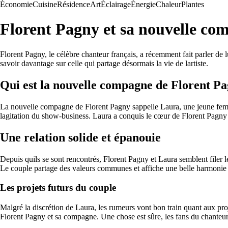
Économie
Cuisine
Résidence
Art
Éclairage
Énergie
Chaleur
Plantes
Florent Pagny et sa nouvelle co
Florent Pagny, le célèbre chanteur français, a récemment fait parler de 
savoir davantage sur celle qui partage désormais la vie de lartiste.
Qui est la nouvelle compagne de Florent Pa
La nouvelle compagne de Florent Pagny sappelle Laura, une jeune femme 
lagitation du show-business. Laura a conquis le cœur de Florent Pagny pa
Une relation solide et épanouie
Depuis quils se sont rencontrés, Florent Pagny et Laura semblent filer l
Le couple partage des valeurs communes et affiche une belle harmonie 
Les projets futurs du couple
Malgré la discrétion de Laura, les rumeurs vont bon train quant aux pro
Florent Pagny et sa compagne. Une chose est sûre, les fans du chanteur