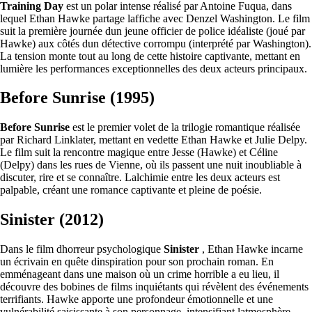
Training Day
est un polar intense réalisé par Antoine Fuqua, dans
lequel Ethan Hawke partage laffiche avec Denzel Washington. Le film
suit la première journée dun jeune officier de police idéaliste (joué par
Hawke) aux côtés dun détective corrompu (interprété par Washington).
La tension monte tout au long de cette histoire captivante, mettant en
lumière les performances exceptionnelles des deux acteurs principaux.
Before Sunrise (1995)
Before Sunrise
est le premier volet de la trilogie romantique réalisée
par Richard Linklater, mettant en vedette Ethan Hawke et Julie Delpy.
Le film suit la rencontre magique entre Jesse (Hawke) et Céline
(Delpy) dans les rues de Vienne, où ils passent une nuit inoubliable à
discuter, rire et se connaître. Lalchimie entre les deux acteurs est
palpable, créant une romance captivante et pleine de poésie.
Sinister (2012)
Dans le film dhorreur psychologique
Sinister
, Ethan Hawke incarne
un écrivain en quête dinspiration pour son prochain roman. En
emménageant dans une maison où un crime horrible a eu lieu, il
découvre des bobines de films inquiétants qui révèlent des événements
terrifiants. Hawke apporte une profondeur émotionnelle et une
vulnérabilité saisissante à son personnage, intensifiant latmosphère