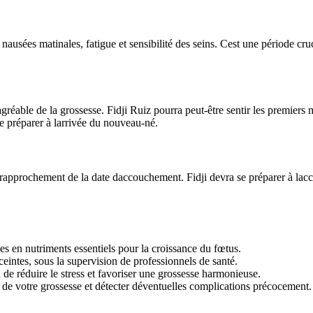
 nausées matinales, fatigue et sensibilité des seins. Cest une période c
réable de la grossesse. Fidji Ruiz pourra peut-être sentir les premiers
 préparer à larrivée du nouveau-né.
le rapprochement de la date daccouchement. Fidji devra se préparer à la
hes en nutriments essentiels pour la croissance du fœtus.
eintes, sous la supervision de professionnels de santé.
e réduire le stress et favoriser une grossesse harmonieuse.
n de votre grossesse et détecter déventuelles complications précocement.