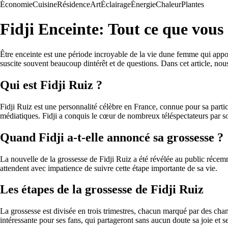
Économie
Cuisine
Résidence
Art
Éclairage
Énergie
Chaleur
Plantes
Fidji Enceinte: Tout ce que vous 
Être enceinte est une période incroyable de la vie dune femme qui ap
suscite souvent beaucoup dintérêt et de questions. Dans cet article, nou
Qui est Fidji Ruiz ?
Fidji Ruiz est une personnalité célèbre en France, connue pour sa partici
médiatiques. Fidji a conquis le cœur de nombreux téléspectateurs par son
Quand Fidji a-t-elle annoncé sa grossesse ?
La nouvelle de la grossesse de Fidji Ruiz a été révélée au public récem
attendent avec impatience de suivre cette étape importante de sa vie.
Les étapes de la grossesse de Fidji Ruiz
La grossesse est divisée en trois trimestres, chacun marqué par des cha
intéressante pour ses fans, qui partageront sans aucun doute sa joie et s