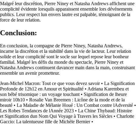
Malgré leur discrétion, Pierre Niney et Natasha Andrews affichent une
complicité évidente lorsquils apparaissent ensemble lors dévénements
publics. Leur respect lun envers lautre est palpable, témoignant de la
force de leur relation.
Conclusion:
En conclusion, la compagne de Pierre Niney, Natasha Andrews,
incarne la discrétion et la stabilité dans la vie de lacteur. Leur relation
solide et leur complicité sont le socle sur lequel repose leur bonheur
familial. Malgré les défis du monde du spectacle, Pierre Niney et
Natasha Andrews continuent davancer main dans la main, construisant
ensemble un avenir prometteur.
Jean-Michel Macron: Tout ce que vous devez savoir
•
La Signification
Profonde de 12h12 en Amour et Spiritualité
•
Adriana Karembeu et
son bébé trisomique : un voyage touchant
•
Signification de lheure
miroir 10h10
•
Rosalie Van Breemen : Licône de la mode et de la
beauté
•
La Maladie de Mélanie Houé : Un Combat contre lAdversité
•
Les Robes Tendances de lAnnée 2023
•
La Chine Thybaud: Histoire
et Signification dun Nom Qui Voyage à Travers les Siècles
•
Charlotte
Gaccio: La talentueuse fille de Michèle Bernier
•