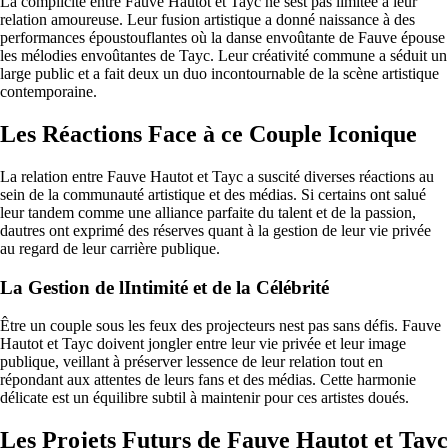
La complicité entre Fauve Hautot et Tayc ne sest pas limitée à leur
relation amoureuse. Leur fusion artistique a donné naissance à des
performances époustouflantes où la danse envoûtante de Fauve épouse
les mélodies envoûtantes de Tayc. Leur créativité commune a séduit un
large public et a fait deux un duo incontournable de la scène artistique
contemporaine.
Les Réactions Face à ce Couple Iconique
La relation entre Fauve Hautot et Tayc a suscité diverses réactions au
sein de la communauté artistique et des médias. Si certains ont salué
leur tandem comme une alliance parfaite du talent et de la passion,
dautres ont exprimé des réserves quant à la gestion de leur vie privée
au regard de leur carrière publique.
La Gestion de lIntimité et de la Célébrité
Être un couple sous les feux des projecteurs nest pas sans défis. Fauve
Hautot et Tayc doivent jongler entre leur vie privée et leur image
publique, veillant à préserver lessence de leur relation tout en
répondant aux attentes de leurs fans et des médias. Cette harmonie
délicate est un équilibre subtil à maintenir pour ces artistes doués.
Les Projets Futurs de Fauve Hautot et Tayc