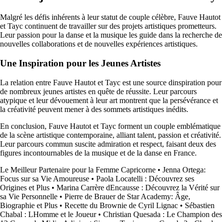
Malgré les défis inhérents à leur statut de couple célèbre, Fauve Hautot
et Tayc continuent de travailler sur des projets artistiques prometteurs.
Leur passion pour la danse et la musique les guide dans la recherche de
nouvelles collaborations et de nouvelles expériences artistiques.
Une Inspiration pour les Jeunes Artistes
La relation entre Fauve Hautot et Tayc est une source dinspiration pour
de nombreux jeunes artistes en quête de réussite. Leur parcours
atypique et leur dévouement à leur art montrent que la persévérance et
la créativité peuvent mener à des sommets artistiques inédits.
En conclusion, Fauve Hautot et Tayc forment un couple emblématique
de la scène artistique contemporaine, alliant talent, passion et créativité.
Leur parcours commun suscite admiration et respect, faisant deux des
figures incontournables de la musique et de la danse en France.
Le Meilleur Partenaire pour la Femme Capricorne
•
Jenna Ortega:
Focus sur sa Vie Amoureuse
•
Paola Locatelli : Découvrez ses
Origines et Plus
•
Marina Carrère dEncausse : Découvrez la Vérité sur
sa Vie Personnelle
•
Pierre de Brauer de Star Academy: Âge,
Biographie et Plus
•
Recette du Brownie de Cyril Lignac
•
Sébastien
Chabal : LHomme et le Joueur
•
Christian Quesada : Le Champion des