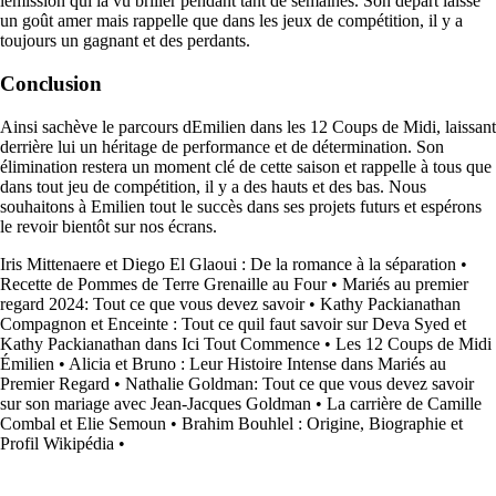
lémission qui la vu briller pendant tant de semaines. Son départ laisse
un goût amer mais rappelle que dans les jeux de compétition, il y a
toujours un gagnant et des perdants.
Conclusion
Ainsi sachève le parcours dEmilien dans les 12 Coups de Midi, laissant
derrière lui un héritage de performance et de détermination. Son
élimination restera un moment clé de cette saison et rappelle à tous que
dans tout jeu de compétition, il y a des hauts et des bas. Nous
souhaitons à Emilien tout le succès dans ses projets futurs et espérons
le revoir bientôt sur nos écrans.
Iris Mittenaere et Diego El Glaoui : De la romance à la séparation
•
Recette de Pommes de Terre Grenaille au Four
•
Mariés au premier
regard 2024: Tout ce que vous devez savoir
•
Kathy Packianathan
Compagnon et Enceinte : Tout ce quil faut savoir sur Deva Syed et
Kathy Packianathan dans Ici Tout Commence
•
Les 12 Coups de Midi
Émilien
•
Alicia et Bruno : Leur Histoire Intense dans Mariés au
Premier Regard
•
Nathalie Goldman: Tout ce que vous devez savoir
sur son mariage avec Jean-Jacques Goldman
•
La carrière de Camille
Combal et Elie Semoun
•
Brahim Bouhlel : Origine, Biographie et
Profil Wikipédia
•