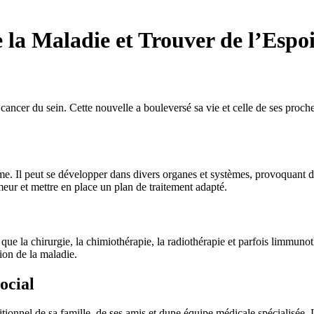
 la Maladie et Trouver de l’Espo
ncer du sein. Cette nouvelle a bouleversé sa vie et celle de ses proches
me. Il peut se développer dans divers organes et systèmes, provoquant d
eur et mettre en place un plan de traitement adapté.
ue la chirurgie, la chimiothérapie, la radiothérapie et parfois limmunoth
tion de la maladie.
ocial
itionnel de sa famille, de ses amis et dune équipe médicale spécialisée. 