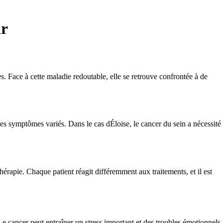
ir
. Face à cette maladie redoutable, elle se retrouve confrontée à de
es symptômes variés. Dans le cas dÉloise, le cancer du sein a nécessité
érapie. Chaque patient réagit différemment aux traitements, et il est
Le cancer peut entraîner un stress important et des troubles émotionnels,