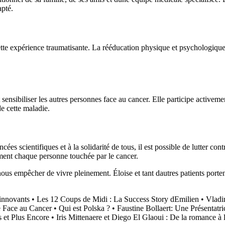
pté.
te expérience traumatisante. La rééducation physique et psychologique peu
t sensibiliser les autres personnes face au cancer. Elle participe activem
de cette maladie.
es scientifiques et à la solidarité de tous, il est possible de lutter con
niment chaque personne touchée par le cancer.
ous empêcher de vivre pleinement. Éloise et tant dautres patients portent
 innovants
•
Les 12 Coups de Midi : La Success Story dEmilien
•
Vladi
e Face au Cancer
•
Qui est Polska ?
•
Faustine Bollaert: Une Présentatr
 et Plus Encore
•
Iris Mittenaere et Diego El Glaoui : De la romance à 