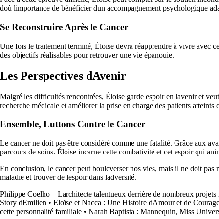
doù limportance de bénéficier dun accompagnement psychologique ada
Se Reconstruire Après le Cancer
Une fois le traitement terminé, Éloise devra réapprendre à vivre avec cet
des objectifs réalisables pour retrouver une vie épanouie.
Les Perspectives dAvenir
Malgré les difficultés rencontrées, Éloise garde espoir en lavenir et veu
recherche médicale et améliorer la prise en charge des patients atteints 
Ensemble, Luttons Contre le Cancer
Le cancer ne doit pas être considéré comme une fatalité. Grâce aux avancé
parcours de soins. Éloise incarne cette combativité et cet espoir qui a
En conclusion, le cancer peut bouleverser nos vies, mais il ne doit pas n
maladie et trouver de lespoir dans ladversité.
Philippe Coelho – Larchitecte talentueux derrière de nombreux projets
Story dEmilien
•
Eloïse et Nacca : Une Histoire dAmour et de Courag
cette personnalité familiale
•
Narah Baptista : Mannequin, Miss Univers