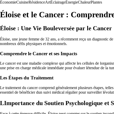
Économie
Cuisine
Résidence
Art
Éclairage
Énergie
Chaleur
Plantes
Éloise et le Cancer : Comprendre
Éloise : Une Vie Bouleversée par le Cancer
Éloise, une jeune femme de 32 ans, a récemment reçu un diagnostic de ca
nombreux défis physiques et émotionnels.
Comprendre le Cancer et ses Impacts
Le cancer est une maladie complexe qui affecte les cellules de lorganis
une prise en charge médicale immédiate pour évaluer létendue de la tum
Les Étapes du Traitement
Le traitement du cancer comprend généralement plusieurs étapes, telles q
essentiel de bénéficier dun suivi médical régulier pour surveiller lévolu
LImportance du Soutien Psychologique et S
Face à cette épreuve difficile, Éloise peut compter sur le soutien incond