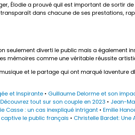
ger, Élodie a prouvé quil est important de sortir 
transparaît dans chacune de ses prestations, rap
non seulement diverti le public mais a également in
les mémoires comme une véritable réussite artisti
 musique et le partage qui ont marqué laventure dÉ
e et Inspirante
•
Guillaume Delorme et son impa
 : Découvrez tout sur son couple en 2023
•
Jean-Marc
lie Casse : un cas inexpliqué intrigant
•
Emilie Hano
i captive le public français
•
Christelle Bardet: Une 