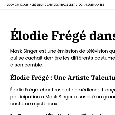
ÉCONOMIE
CUISINE
RÉSIDENCE
ART
ÉCLAIRAGE
ÉNERGIE
CHALEUR
PLANTES
Élodie Frégé dan
Mask Singer est une émission de télévision qu
qui se cachait derrière les différents costumes
à son comble.
Élodie Frégé : Une Artiste Talent
Élodie Frégé, chanteuse et comédienne frança
participation à Mask Singer a suscité un grand i
costume mystérieux.