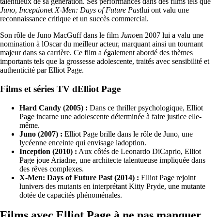
talentueux de sa génération. Ses performances dans des films tels que
Juno
,
Inception
et
X-Men: Days of Future Past
lui ont valu une
reconnaissance critique et un succès commercial.
Son rôle de Juno MacGuff dans le film
Juno
en 2007 lui a valu une
nomination à lOscar du meilleur acteur, marquant ainsi un tournant
majeur dans sa carrière. Ce film a également abordé des thèmes
importants tels que la grossesse adolescente, traités avec sensibilité et
authenticité par Elliot Page.
Films et séries TV dElliot Page
Hard Candy (2005) :
Dans ce thriller psychologique, Elliot
Page incarne une adolescente déterminée à faire justice elle-
même.
Juno (2007) :
Elliot Page brille dans le rôle de Juno, une
lycéenne enceinte qui envisage ladoption.
Inception (2010) :
Aux côtés de Leonardo DiCaprio, Elliot
Page joue Ariadne, une architecte talentueuse impliquée dans
des rêves complexes.
X-Men: Days of Future Past (2014) :
Elliot Page rejoint
lunivers des mutants en interprétant Kitty Pryde, une mutante
dotée de capacités phénoménales.
Films avec Elliot Page à ne pas manquer