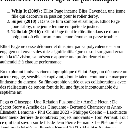
Whip It (2009) :
Elliot Page incarne Bliss Cavendar, une jeune
fille qui découvre sa passion pour le roller derby.
Super (2010) :
Dans ce film sombre et satirique, Elliot Page
joue Libby, une jeune femme en quête de justice.
Tallulah (2016) :
Elliot Page tient le rôle-titre dans ce drame
poignant où elle incarne une jeune femme au passé trouble.
Elliot Page ne cesse détonner et dinspirer par sa polyvalence et son
engagement envers des rôles significatifs. Que ce soit sur grand écran
ou à la télévision, sa présence apporte une profondeur et une
authenticité à chaque performance.
En explorant lunivers cinématographique dElliot Page, on découvre un
acteur engagé, sensible et captivant, dont le talent continue de marquer
lindustrie du cinéma. Sa filmographie variée et ses collaborations avec
des réalisateurs de renom font de lui une figure incontournable du
septième art.
Paga et Giuseppa: Une Relation Fusionnelle
•
Amélie Neten : De
Secret Story à Amélie des Cinquante
•
Bertrand Chameroy et Anne-
Élisabeth Lemoine
•
Phil Collins 2023
•
Philippe Coelho – Larchitecte
talentueux derrière de nombreux projets innovants
•
Tom Pernaut: Tout
ce quil faut savoir sur le fils de Jean Pierre Pernaut
•
Le Phénomène
Jennifer de Mariés au Premier Regard 2022
•
Matthias Savignac: