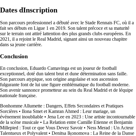
Dates dInscription
Son parcours professionnel a débuté avec le Stade Rennais FC, où il a
fait ses débuts en Ligue 1 en 2019. Son talent précoce et sa maturité
sur le terrain ont attiré lattention des plus grands clubs européens. En
2021, il a rejoint le Real Madrid, signant ainsi un nouveau chapitre
dans sa jeune carrière.
Conclusion
En conclusion, Eduardo Camavinga est un joueur de football
exceptionnel, doté dun talent brut et dune détermination sans faille.
Son parcours atypique, son origine angolaise et son ascension
fulgurante font de lui une figure emblématique du football moderne.
Son avenir sannonce prometteur au sein du Real Madrid et de léquipe
nationale française.
Bonhomme Allumette : Dangers, Effets Secondaires et Pratiques
Sorcières
•
Ilona Smet et Kamran Ahmed : Leur mariage, un
événement inoubliable
•
Jena Lee en 2023 : Une artiste incontournable
de la scène musicale
•
La Relation entre Camille Etienne et Benjamin
Millepied : Tout ce que Vous Devez Savoir
•
Ness Merad : Un Acteur
Talentueux et Polyvalent
•
Denitsa Ikonomova : La Reine de la Danse