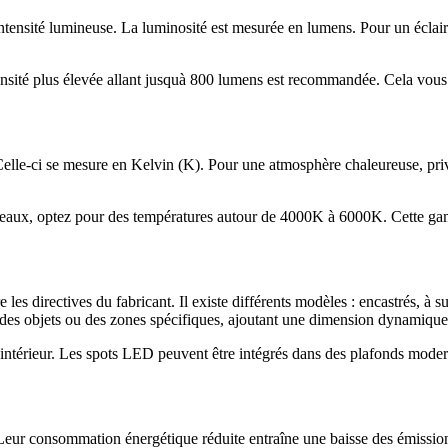
e intensité lumineuse. La luminosité est mesurée en lumens. Pour un écla
ensité plus élevée allant jusquà 800 lumens est recommandée. Cela vous p
 Celle-ci se mesure en Kelvin (K). Pour une atmosphère chaleureuse, pr
bureaux, optez pour des températures autour de 4000K à 6000K. Cette gam
e les directives du fabricant. Il existe différents modèles : encastrés, à
s des objets ou des zones spécifiques, ajoutant une dimension dynamique
 intérieur. Les spots LED peuvent être intégrés dans des plafonds moder
eur consommation énergétique réduite entraîne une baisse des émissio