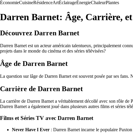
Économie
Cuisine
Résidence
Art
Éclairage
Énergie
Chaleur
Plantes
Darren Barnet: Âge, Carrière, e
Découvrez Darren Barnet
Darren Barnet est un acteur américain talentueux, principalement connu
projets dans le monde du cinéma et des séries télévisées?
Âge de Darren Barnet
La question sur lâge de Darren Barnet est souvent posée par ses fans. Né
Carrière de Darren Barnet
La carrière de Darren Barnet a véritablement décollé avec son rôle de Pa
Darren Barnet a également joué dans plusieurs autres films et séries tél
Films et Séries TV avec Darren Barnet
Never Have I Ever
: Darren Barnet incarne le populaire Paxton H