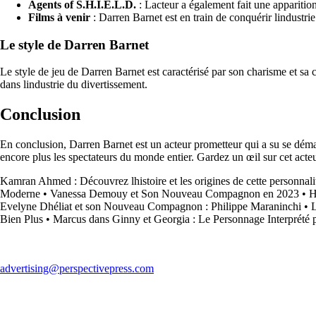
Agents of S.H.I.E.L.D.
: Lacteur a également fait une apparitio
Films à venir
: Darren Barnet est en train de conquérir lindustri
Le style de Darren Barnet
Le style de jeu de Darren Barnet est caractérisé par son charisme et sa 
dans lindustrie du divertissement.
Conclusion
En conclusion, Darren Barnet est un acteur prometteur qui a su se démar
encore plus les spectateurs du monde entier. Gardez un œil sur cet acte
Kamran Ahmed : Découvrez lhistoire et les origines de cette personna
Moderne
•
Vanessa Demouy et Son Nouveau Compagnon en 2023
•
H
Evelyne Dhéliat et son Nouveau Compagnon : Philippe Maraninchi
•
L
Bien Plus
•
Marcus dans Ginny et Georgia : Le Personnage Interprété 
advertising@perspectivepress.com