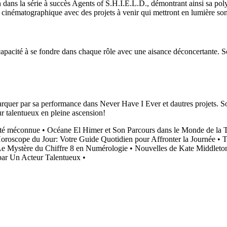
n dans la série à succès Agents of S.H.I.E.L.D., démontrant ainsi sa pol
e cinématographique avec des projets à venir qui mettront en lumière son 
capacité à se fondre dans chaque rôle avec une aisance déconcertante. So
quer par sa performance dans Never Have I Ever et dautres projets. Son 
ur talentueux en pleine ascension!
lité méconnue
•
Océane El Himer et Son Parcours dans le Monde de la T
oroscope du Jour: Votre Guide Quotidien pour Affronter la Journée
•
T
e Mystère du Chiffre 8 en Numérologie
•
Nouvelles de Kate Middleton 
par Un Acteur Talentueux
•