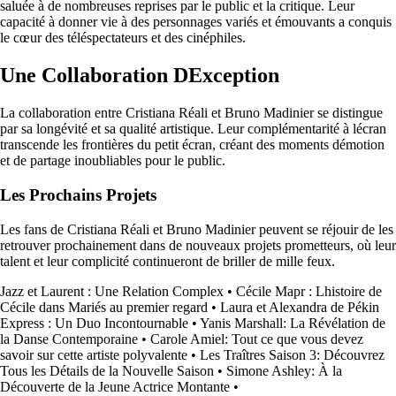
saluée à de nombreuses reprises par le public et la critique. Leur
capacité à donner vie à des personnages variés et émouvants a conquis
le cœur des téléspectateurs et des cinéphiles.
Une Collaboration DException
La collaboration entre Cristiana Réali et Bruno Madinier se distingue
par sa longévité et sa qualité artistique. Leur complémentarité à lécran
transcende les frontières du petit écran, créant des moments démotion
et de partage inoubliables pour le public.
Les Prochains Projets
Les fans de Cristiana Réali et Bruno Madinier peuvent se réjouir de les
retrouver prochainement dans de nouveaux projets prometteurs, où leur
talent et leur complicité continueront de briller de mille feux.
Jazz et Laurent : Une Relation Complex
•
Cécile Mapr : Lhistoire de
Cécile dans Mariés au premier regard
•
Laura et Alexandra de Pékin
Express : Un Duo Incontournable
•
Yanis Marshall: La Révélation de
la Danse Contemporaine
•
Carole Amiel: Tout ce que vous devez
savoir sur cette artiste polyvalente
•
Les Traîtres Saison 3: Découvrez
Tous les Détails de la Nouvelle Saison
•
Simone Ashley: À la
Découverte de la Jeune Actrice Montante
•