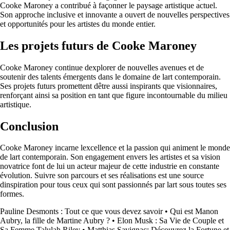
Cooke Maroney a contribué à façonner le paysage artistique actuel.
Son approche inclusive et innovante a ouvert de nouvelles perspectives
et opportunités pour les artistes du monde entier.
Les projets futurs de Cooke Maroney
Cooke Maroney continue dexplorer de nouvelles avenues et de
soutenir des talents émergents dans le domaine de lart contemporain.
Ses projets futurs promettent dêtre aussi inspirants que visionnaires,
renforçant ainsi sa position en tant que figure incontournable du milieu
artistique.
Conclusion
Cooke Maroney incarne lexcellence et la passion qui animent le monde
de lart contemporain. Son engagement envers les artistes et sa vision
novatrice font de lui un acteur majeur de cette industrie en constante
évolution. Suivre son parcours et ses réalisations est une source
dinspiration pour tous ceux qui sont passionnés par lart sous toutes ses
formes.
Pauline Desmonts : Tout ce que vous devez savoir
•
Qui est Manon
Aubry, la fille de Martine Aubry ?
•
Elon Musk : Sa Vie de Couple et
Sa Femme Talulah Riley
•
Matthias Savignac: Découvrez la Fortune et