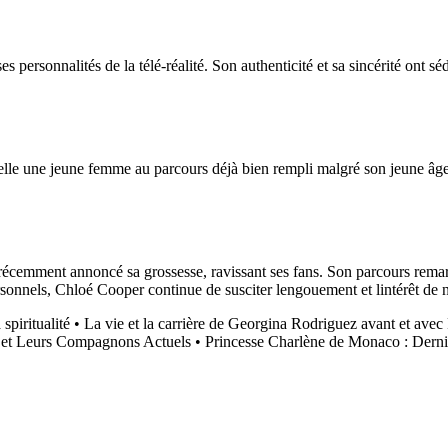
ersonnalités de la télé-réalité. Son authenticité et sa sincérité ont séd
 delle une jeune femme au parcours déjà bien rempli malgré son jeune âg
récemment annoncé sa grossesse, ravissant ses fans. Son parcours remarq
personnels, Chloé Cooper continue de susciter lengouement et lintérêt d
spiritualité
•
La vie et la carrière de Georgina Rodriguez avant et ave
ion et Leurs Compagnons Actuels
•
Princesse Charlène de Monaco : Derni