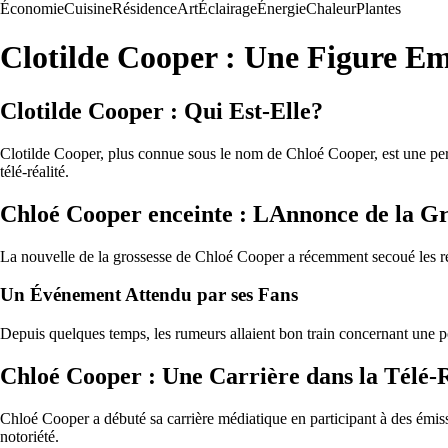
Économie
Cuisine
Résidence
Art
Éclairage
Énergie
Chaleur
Plantes
Clotilde Cooper : Une Figure Emb
Clotilde Cooper : Qui Est-Elle?
Clotilde Cooper, plus connue sous le nom de Chloé Cooper, est une person
télé-réalité.
Chloé Cooper enceinte : LAnnonce de la Gr
La nouvelle de la grossesse de Chloé Cooper a récemment secoué les r
Un Événement Attendu par ses Fans
Depuis quelques temps, les rumeurs allaient bon train concernant une po
Chloé Cooper : Une Carrière dans la Télé-R
Chloé Cooper a débuté sa carrière médiatique en participant à des émissi
notoriété.