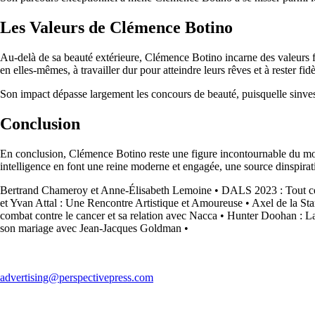
Les Valeurs de Clémence Botino
Au-delà de sa beauté extérieure, Clémence Botino incarne des valeurs for
en elles-mêmes, à travailler dur pour atteindre leurs rêves et à rester fid
Son impact dépasse largement les concours de beauté, puisquelle sinvest
Conclusion
En conclusion, Clémence Botino reste une figure incontournable du mond
intelligence en font une reine moderne et engagée, une source dinspir
Bertrand Chameroy et Anne-Élisabeth Lemoine
•
DALS 2023 : Tout ce
et Yvan Attal : Une Rencontre Artistique et Amoureuse
•
Axel de la St
combat contre le cancer et sa relation avec Nacca
•
Hunter Doohan : La
son mariage avec Jean-Jacques Goldman
•
advertising@perspectivepress.com