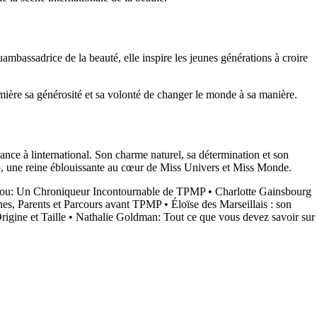
ambassadrice de la beauté, elle inspire les jeunes générations à croire
umière sa générosité et sa volonté de changer le monde à sa manière.
nce à linternational. Son charme naturel, sa détermination et son
no, une reine éblouissante au cœur de Miss Univers et Miss Monde.
u: Un Chroniqueur Incontournable de TPMP
•
Charlotte Gainsbourg
ines, Parents et Parcours avant TPMP
•
Éloïse des Marseillais : son
igine et Taille
•
Nathalie Goldman: Tout ce que vous devez savoir sur