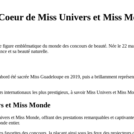
Coeur de Miss Univers et Miss 
ne figure emblématique du monde des concours de beauté. Née le 22 m
nce et sa beauté naturelle.
dabord été sacrée Miss Guadeloupe en 2019, puis a brillamment représe
s internationaux les plus prestigieux, à savoir Miss Univers et Miss Mo
rs et Miss Monde
vers et Miss Monde, offrant des prestations remarquables et captivantes.
nde entier.
avorites des concours, la plaçant ainsi sous les feux des projecteurs de