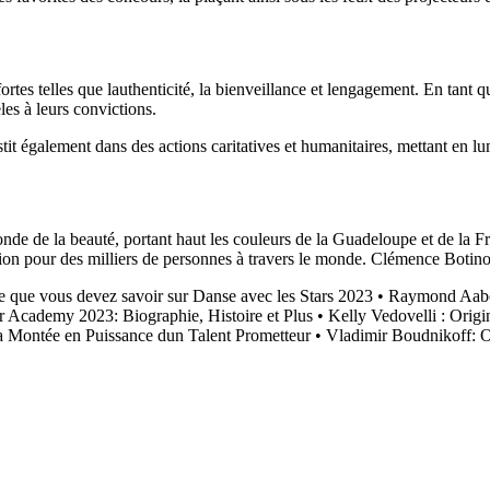
tes telles que lauthenticité, la bienveillance et lengagement. En tant qu
èles à leurs convictions.
it également dans des actions caritatives et humanitaires, mettant en l
e de la beauté, portant haut les couleurs de la Guadeloupe et de la Fra
ation pour des milliers de personnes à travers le monde. Clémence Boti
 que vous devez savoir sur Danse avec les Stars 2023
•
Raymond Aabo
ar Academy 2023: Biographie, Histoire et Plus
•
Kelly Vedovelli : Orig
 Montée en Puissance dun Talent Prometteur
•
Vladimir Boudnikoff: Or