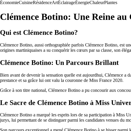
Économie
Cuisine
Résidence
Art
Éclairage
Énergie
Chaleur
Plantes
Clémence Botino: Une Reine au 
Qui est Clémence Botino?
Clémence Botino, aussi orthographiée parfois Clémence Botino, est u
origines martiniquaises a su conquérir les cœurs par sa classe, son éléga
Clémence Botino: Un Parcours Brillant
Bien avant de devenir la sensation quelle est aujourdhui, Clémence a 
prestance et sa grâce lui ont valu la couronne de Miss France 2020.
Grâce à son titre national, Clémence Botino a pu concourir aux concour
Le Sacre de Clémence Botino à Miss Unive
Clémence Botino a marqué les esprits lors de sa participation à Miss Uni
jurys, lui permettant de se distinguer parmi les candidates venues du mo
Son parcours exceptionnel a mené Clémence Botino à se hisser parmi les f