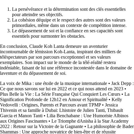
La persévérance et la détermination sont des clés essentielles
pour atteindre ses objectifs.
La cohésion déquipe et le respect des autres sont des valeurs
primordiales, même dans un contexte de compétition intense.
Le dépassement de soi et la confiance en ses capacités sont
essentiels pour surmonter les obstacles.
En conclusion, Claude Koh Lanta demeure un aventurier
incontournable de lémission Koh-Lanta, inspirant des milliers de
téléspectateurs par son parcours exceptionnel et ses valeurs
exemplaires. Son impact sur le monde de la télé-réalité restera
indéniable, faisant de lui une référence incontestée dans le domaine de
laventure et du dépassement de soi.
La voix de Mika : une étoile de la musique internationale
•
Jack Depp :
Ce que nous savons sur lui en 2022 et ce qui nous attend en 2023
•
Plus Belle la Vie : La Série Française Qui Conquiert Les Cœurs
•
La
Signification Profonde de 12h12 en Amour et Spiritualité
•
Kelly
Vedovelli : Origines, Parents et Parcours avant TPMP
•
Jessica
Thivenin et sa famille à Dubai: Lhistoire de Julien Tanti, Thibault
Garcia et Manon Tanti
•
Lilia Benchabane : Une Humoriste Albinos
aux Origines Fascinantes
•
Le Triomphe dAnisha à la Star Academy
2022 : Retour sur la Victoire de la Gagnante
•
La philosophie de Bader
Shammas : Une approche novatrice de bien-être et de réussite