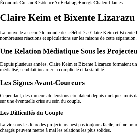
Économie
Cuisine
Résidence
Art
Éclairage
Énergie
Chaleur
Plantes
Claire Keim et Bixente Lizarazu
La nouvelle a secoué le monde des célébrités : Claire Keim et Bixente 
nombreuses réactions et spéculations sur les raisons de cette séparation.
Une Relation Médiatique Sous les Projecte
Depuis plusieurs années, Claire Keim et Bixente Lizarazu formaient un t
médiatisé, semblait incarner la complicité et la stabilité.
Les Signes Avant-Coureurs
Cependant, des rumeurs de tensions circulaient depuis quelques mois dan
sur une éventuelle crise au sein du couple.
Les Difficultés du Couple
La vie sous les feux des projecteurs nest pas toujours facile, même pou
chargés peuvent mettre à mal les relations les plus solides.