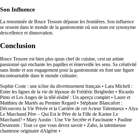
Son Influence
La renommée de Bruce Tessore dépasse les frontières. Son influence
se ressent dans le monde de la gastronomie où son nom est synonyme
dexcellence et dinnovation.
Conclusion
Bruce Tessore est bien plus quun chef de cuisine, cest un artiste
passionné qui enchante les papilles et émerveille les sens. Sa créativité
sans limite et son engagement pour la gastronomie en font une figure
incontournable dans le monde culinaire.
Sophie Coste : une icône du divertissement français
•
Lara Micheli :
Entre les lignes de la vie de lépouse de Frédéric Beigbeder
•
Ricardo
Pinto et Les Anges de la télé-réalité : Un aperçu complet
•
Laure et
Matthieu de Mariés au Premier Regard
•
Stéphane Blancafort :
Découvrez la Vie Privée et la Carrière de cet Acteur Talentueux
•
Alya
Le Marchand Père – Qui Est le Père de la Fille de Karine Le
Marchand?
•
Mary Austin : Une Vie Secrète et Fascinante
•
Pauline
Desmonts : Tout ce que vous devez savoir
•
Zaho, la talentueuse
chanteuse originaire dAlgérie
•