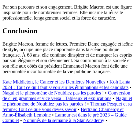
Par son parcours et son engagement, Brigitte Macron est une figure
inspirante pour de nombreuses femmes. Elle incarne la réussite
professionnelle, lengagement social et la force de caractère.
Conclusion
Brigitte Macron, femme de lettres, Première Dame engagée et icône
de style, occupe une place importante dans la scène politique
française. À 68 ans, elle continue dinspirer et de marquer les esprits
par son élégance et son dévouement. Sa contribution à la société et
son rôle aux côtés du président Emmanuel Macron font delle une
personnalité incontournable de la vie publique française.
Kate Middleton, le Cancer et les Dernières Nouvelles
•
Koh Lanta
2024 : Tout ce quil faut savoir sur les éliminations et les candidats
•
Nagui et le phénomène de Noubliez pas les paroles !
•
Conversion
de cl en grammes et vice versa : Tableaux et explications
•
Nagui et
le phénomène de Noubliez pas les paroles !
•
Thomas Pesquet et sa
femme: Tout ce que vous devez savoir
•
Bertrand Chameroy et
Anne-Élisabeth Lemoine
•
Lamour est dans le pré 2023 – Guide
Complet
•
Nominés de la semaine à la Star Academy
•