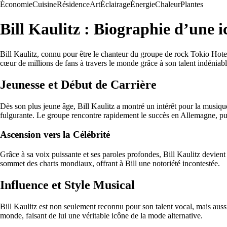
Économie
Cuisine
Résidence
Art
Éclairage
Énergie
Chaleur
Plantes
Bill Kaulitz : Biographie d’une 
Bill Kaulitz, connu pour être le chanteur du groupe de rock Tokio Hotel
cœur de millions de fans à travers le monde grâce à son talent indéniabl
Jeunesse et Début de Carrière
Dès son plus jeune âge, Bill Kaulitz a montré un intérêt pour la musiq
fulgurante. Le groupe rencontre rapidement le succès en Allemagne, puis
Ascension vers la Célébrité
Grâce à sa voix puissante et ses paroles profondes, Bill Kaulitz devi
sommet des charts mondiaux, offrant à Bill une notoriété incontestée.
Influence et Style Musical
Bill Kaulitz est non seulement reconnu pour son talent vocal, mais aussi
monde, faisant de lui une véritable icône de la mode alternative.