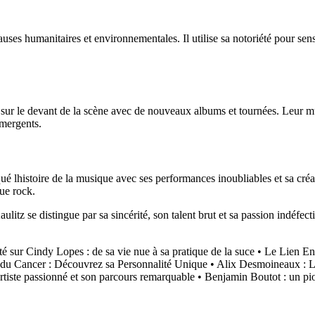
uses humanitaires et environnementales. Il utilise sa notoriété pour sens
 sur le devant de la scène avec de nouveaux albums et tournées. Leur mu
émergents.
ué lhistoire de la musique avec ses performances inoubliables et sa créat
que rock.
z se distingue par sa sincérité, son talent brut et sa passion indéfecti
té sur Cindy Lopes : de sa vie nue à sa pratique de la suce
•
Le Lien En
 du Cancer : Découvrez sa Personnalité Unique
•
Alix Desmoineaux : La s
rtiste passionné et son parcours remarquable
•
Benjamin Boutot : un pio