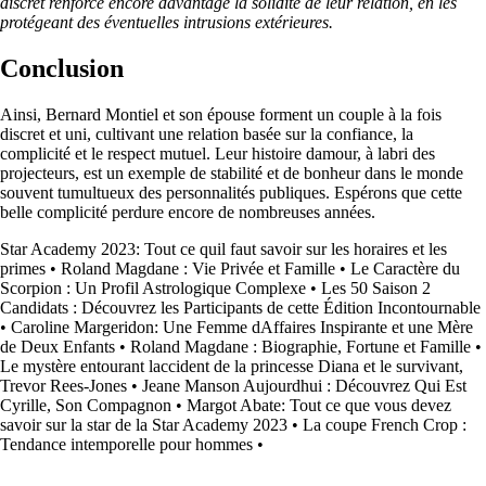
discret renforce encore davantage la solidité de leur relation, en les
protégeant des éventuelles intrusions extérieures.
Conclusion
Ainsi, Bernard Montiel et son épouse forment un couple à la fois
discret et uni, cultivant une relation basée sur la confiance, la
complicité et le respect mutuel. Leur histoire damour, à labri des
projecteurs, est un exemple de stabilité et de bonheur dans le monde
souvent tumultueux des personnalités publiques. Espérons que cette
belle complicité perdure encore de nombreuses années.
Star Academy 2023: Tout ce quil faut savoir sur les horaires et les
primes
•
Roland Magdane : Vie Privée et Famille
•
Le Caractère du
Scorpion : Un Profil Astrologique Complexe
•
Les 50 Saison 2
Candidats : Découvrez les Participants de cette Édition Incontournable
•
Caroline Margeridon: Une Femme dAffaires Inspirante et une Mère
de Deux Enfants
•
Roland Magdane : Biographie, Fortune et Famille
•
Le mystère entourant laccident de la princesse Diana et le survivant,
Trevor Rees-Jones
•
Jeane Manson Aujourdhui : Découvrez Qui Est
Cyrille, Son Compagnon
•
Margot Abate: Tout ce que vous devez
savoir sur la star de la Star Academy 2023
•
La coupe French Crop :
Tendance intemporelle pour hommes
•