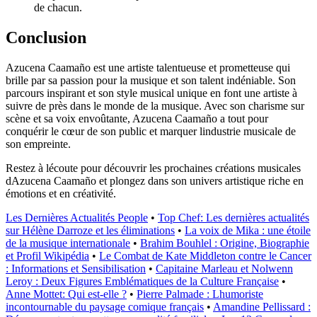
de chacun.
Conclusion
Azucena Caamaño est une artiste talentueuse et prometteuse qui
brille par sa passion pour la musique et son talent indéniable. Son
parcours inspirant et son style musical unique en font une artiste à
suivre de près dans le monde de la musique. Avec son charisme sur
scène et sa voix envoûtante, Azucena Caamaño a tout pour
conquérir le cœur de son public et marquer lindustrie musicale de
son empreinte.
Restez à lécoute pour découvrir les prochaines créations musicales
dAzucena Caamaño et plongez dans son univers artistique riche en
émotions et en créativité.
Les Dernières Actualités People
•
Top Chef: Les dernières actualités
sur Hélène Darroze et les éliminations
•
La voix de Mika : une étoile
de la musique internationale
•
Brahim Bouhlel : Origine, Biographie
et Profil Wikipédia
•
Le Combat de Kate Middleton contre le Cancer
: Informations et Sensibilisation
•
Capitaine Marleau et Nolwenn
Leroy : Deux Figures Emblématiques de la Culture Française
•
Anne Mottet: Qui est-elle ?
•
Pierre Palmade : Lhumoriste
incontournable du paysage comique français
•
Amandine Pellissard :