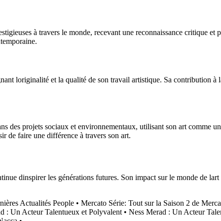
tigieuses à travers le monde, recevant une reconnaissance critique et pu
ontemporaine.
t loriginalité et la qualité de son travail artistique. Sa contribution à la
ans des projets sociaux et environnementaux, utilisant son art comme u
 de faire une différence à travers son art.
ontinue dinspirer les générations futures. Son impact sur le monde de lart
nières Actualités People
•
Mercato Série: Tout sur la Saison 2 de Merca
 : Un Acteur Talentueux et Polyvalent
•
Ness Merad : Un Acteur Tale
 Nacca
•