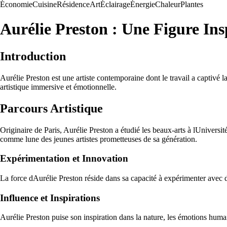
Économie
Cuisine
Résidence
Art
Éclairage
Énergie
Chaleur
Plantes
Aurélie Preston : Une Figure In
Introduction
Aurélie Preston est une artiste contemporaine dont le travail a captivé la
artistique immersive et émotionnelle.
Parcours Artistique
Originaire de Paris, Aurélie Preston a étudié les beaux-arts à lUniversi
comme lune des jeunes artistes prometteuses de sa génération.
Expérimentation et Innovation
La force dAurélie Preston réside dans sa capacité à expérimenter avec dif
Influence et Inspirations
Aurélie Preston puise son inspiration dans la nature, les émotions humaine