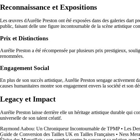
Reconnaissance et Expositions
Les œuvres dAurélie Preston ont été exposées dans des galeries dart pres
public, faisant delle une figure incontournable de la scène artistique c
Prix et Distinctions
Aurélie Preston a été récompensée par plusieurs prix prestigieux, soulignan
renommées.
Engagement Social
En plus de son succès artistique, Aurélie Preston sengage activement d
causes humanitaires montre son engagement envers la société et son désir
Legacy et Impact
Aurélie Preston laisse derrière elle un héritage artistique durable qui c
universelle de son talent créatif.
Raymond Aabou: Un Chroniqueur Incontournable de TPMP
•
Les Der
Guide de Conversion des Tailles UK en Tailles Françaises
•
Ness Merad
Éloïse des Marseillais : son combat contre le cancer et sa relation avec