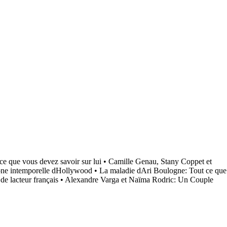
ce que vous devez savoir sur lui
•
Camille Genau, Stany Coppet et
cône intemporelle dHollywood
•
La maladie dAri Boulogne: Tout ce que
e lacteur français
•
Alexandre Varga et Naïma Rodric: Un Couple