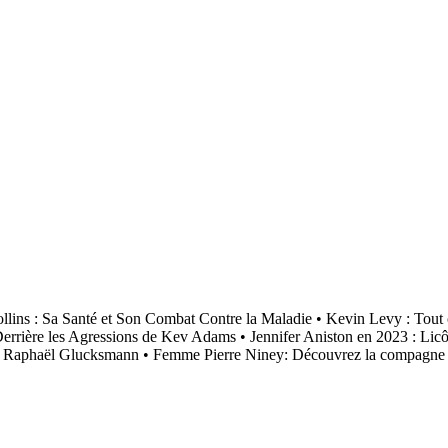
ollins : Sa Santé et Son Combat Contre la Maladie
•
Kevin Levy : Tout 
Derrière les Agressions de Kev Adams
•
Jennifer Aniston en 2023 : Li
de Raphaël Glucksmann
•
Femme Pierre Niney: Découvrez la compagne d