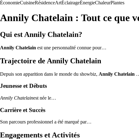
Économie
Cuisine
Résidence
Art
Éclairage
Énergie
Chaleur
Plantes
Annily Chatelain : Tout ce que v
Qui est Annily Chatelain?
Annily Chatelain
est une personnalité connue pour…
Trajectoire de Annily Chatelain
Depuis son apparition dans le monde du showbiz,
Annily Chatelain
Jeunesse et Débuts
Annily Chatelain
est née le…
Carrière et Succès
Son parcours professionnel a été marqué par…
Engagements et Activités