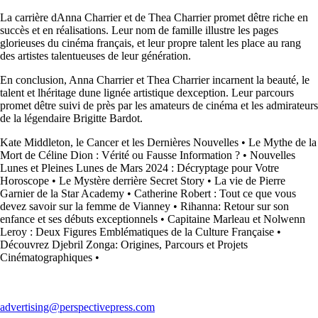
La carrière dAnna Charrier et de Thea Charrier promet dêtre riche en
succès et en réalisations. Leur nom de famille illustre les pages
glorieuses du cinéma français, et leur propre talent les place au rang
des artistes talentueuses de leur génération.
En conclusion, Anna Charrier et Thea Charrier incarnent la beauté, le
talent et lhéritage dune lignée artistique dexception. Leur parcours
promet dêtre suivi de près par les amateurs de cinéma et les admirateurs
de la légendaire Brigitte Bardot.
Kate Middleton, le Cancer et les Dernières Nouvelles
•
Le Mythe de la
Mort de Céline Dion : Vérité ou Fausse Information ?
•
Nouvelles
Lunes et Pleines Lunes de Mars 2024 : Décryptage pour Votre
Horoscope
•
Le Mystère derrière Secret Story
•
La vie de Pierre
Garnier de la Star Academy
•
Catherine Robert : Tout ce que vous
devez savoir sur la femme de Vianney
•
Rihanna: Retour sur son
enfance et ses débuts exceptionnels
•
Capitaine Marleau et Nolwenn
Leroy : Deux Figures Emblématiques de la Culture Française
•
Découvrez Djebril Zonga: Origines, Parcours et Projets
Cinématographiques
•
advertising@perspectivepress.com