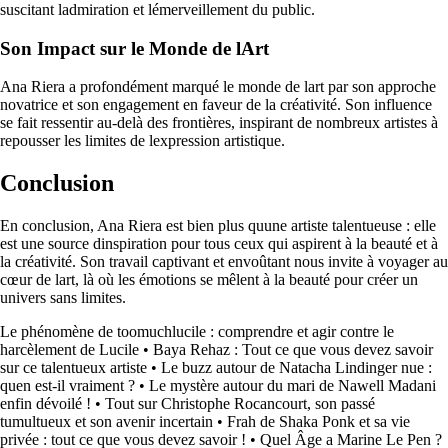
suscitant ladmiration et lémerveillement du public.
Son Impact sur le Monde de lArt
Ana Riera a profondément marqué le monde de lart par son approche
novatrice et son engagement en faveur de la créativité. Son influence
se fait ressentir au-delà des frontières, inspirant de nombreux artistes à
repousser les limites de lexpression artistique.
Conclusion
En conclusion, Ana Riera est bien plus quune artiste talentueuse : elle
est une source dinspiration pour tous ceux qui aspirent à la beauté et à
la créativité. Son travail captivant et envoûtant nous invite à voyager au
cœur de lart, là où les émotions se mêlent à la beauté pour créer un
univers sans limites.
Le phénomène de toomuchlucile : comprendre et agir contre le
harcèlement de Lucile
•
Baya Rehaz : Tout ce que vous devez savoir
sur ce talentueux artiste
•
Le buzz autour de Natacha Lindinger nue :
quen est-il vraiment ?
•
Le mystère autour du mari de Nawell Madani
enfin dévoilé !
•
Tout sur Christophe Rocancourt, son passé
tumultueux et son avenir incertain
•
Frah de Shaka Ponk et sa vie
privée : tout ce que vous devez savoir !
•
Quel Âge a Marine Le Pen ?