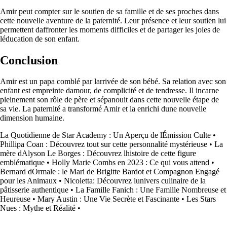
Amir peut compter sur le soutien de sa famille et de ses proches dans
cette nouvelle aventure de la paternité. Leur présence et leur soutien lui
permettent daffronter les moments difficiles et de partager les joies de
léducation de son enfant.
Conclusion
Amir est un papa comblé par larrivée de son bébé. Sa relation avec son
enfant est empreinte damour, de complicité et de tendresse. Il incarne
pleinement son rôle de père et sépanouit dans cette nouvelle étape de
sa vie. La paternité a transformé Amir et la enrichi dune nouvelle
dimension humaine.
La Quotidienne de Star Academy : Un Aperçu de lÉmission Culte
•
Phillipa Coan : Découvrez tout sur cette personnalité mystérieuse
•
La
mère dAlyson Le Borges : Découvrez lhistoire de cette figure
emblématique
•
Holly Marie Combs en 2023 : Ce qui vous attend
•
Bernard dOrmale : le Mari de Brigitte Bardot et Compagnon Engagé
pour les Animaux
•
Nicoletta: Découvrez lunivers culinaire de la
pâtisserie authentique
•
La Famille Fanich : Une Famille Nombreuse et
Heureuse
•
Mary Austin : Une Vie Secrète et Fascinante
•
Les Stars
Nues : Mythe et Réalité
•