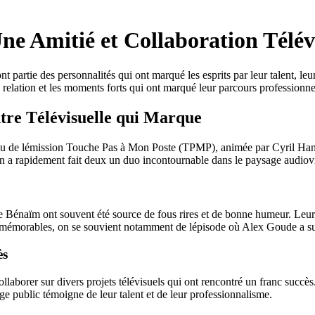
ne Amitié et Collaboration Télév
partie des personnalités qui ont marqué les esprits par leur talent, leur
relation et les moments forts qui ont marqué leur parcours professionne
tre Télévisuelle qui Marque
eau de lémission Touche Pas à Mon Poste (TPMP), animée par Cyril Hanou
ran a rapidement fait deux un duo incontournable dans le paysage audiovi
Bénaïm ont souvent été source de fous rires et de bonne humeur. Leur ca
 mémorables, on se souvient notamment de lépisode où Alex Goude a surp
ès
borer sur divers projets télévisuels qui ont rencontré un franc succès. L
arge public témoigne de leur talent et de leur professionnalisme.