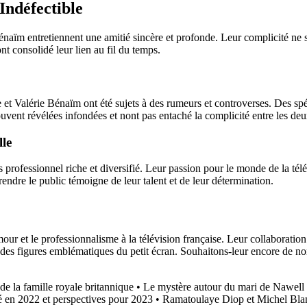
Indéfectible
naïm entretiennent une amitié sincère et profonde. Leur complicité ne se
nt consolidé leur lien au fil du temps.
 et Valérie Bénaïm ont été sujets à des rumeurs et controverses. Des sp
uvent révélées infondées et nont pas entaché la complicité entre les de
lle
ofessionnel riche et diversifié. Leur passion pour le monde de la télévi
rendre le public témoigne de leur talent et de leur détermination.
r et le professionnalisme à la télévision française. Leur collaboration 
ont des figures emblématiques du petit écran. Souhaitons-leur encore de 
e la famille royale britannique
•
Le mystère autour du mari de Nawell 
 en 2022 et perspectives pour 2023
•
Ramatoulaye Diop et Michel Blan