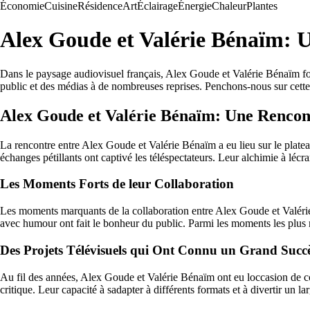
Économie
Cuisine
Résidence
Art
Éclairage
Énergie
Chaleur
Plantes
Alex Goude et Valérie Bénaïm: U
Dans le paysage audiovisuel français, Alex Goude et Valérie Bénaïm font 
public et des médias à de nombreuses reprises. Penchons-nous sur cette 
Alex Goude et Valérie Bénaïm: Une Rencon
La rencontre entre Alex Goude et Valérie Bénaïm a eu lieu sur le plat
échanges pétillants ont captivé les téléspectateurs. Leur alchimie à léc
Les Moments Forts de leur Collaboration
Les moments marquants de la collaboration entre Alex Goude et Valérie 
avec humour ont fait le bonheur du public. Parmi les moments les plus
Des Projets Télévisuels qui Ont Connu un Grand Succ
Au fil des années, Alex Goude et Valérie Bénaïm ont eu loccasion de colla
critique. Leur capacité à sadapter à différents formats et à divertir un l