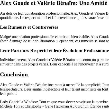
Alex Goude et Valérie Bénaïm: Une Amitié 
Au-delà de leur collaboration professionnelle, Alex Goude et Valérie Bé
quotidienne. Le respect mutuel et la bienveillance qui les caractérisent o
Les Rumeurs et Controverses
Malgré une relation professionnelle et amicale bien établie, Alex Goude
ébranlé limage de leur collaboration. Cependant, ces rumeurs se sont so
Leur Parcours Respectif et leur Évolution Professionne
Individuellement, Alex Goude et Valérie Bénaïm ont connu un parcours pr
sinvestir dans des projets variés. Leur capacité à se renouveler et à surp
Conclusion
Alex Goude et Valérie Bénaïm incarnent à merveille la complicité, lhumou
téléspectateurs. Leur amitié indéfectible et leur talent incontesté en f
leur public.
Lady Gabriella Windsor: Tout ce que vous devez savoir sur la membre d
Michèle Torr et Christophe
•
Gene Hackman Aujourdhui : État de santé