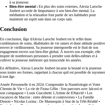
à sa jeunesse.
Bien-être mental :
En plus des soins externes, Alexia Laroche
Joubert accorde de limportance à son bien-être mental. La
méditation et la relaxation font partie de ses habitudes pour
maintenir un esprit sain dans un corps sain.
Conclusion
En conclusion, lâge dAlexia Laroche Joubert est le reflet dune
combinaison de soins, dhabitudes de vie saines et dune attitude positive
envers le vieillissement. Sa jeunesse intemporelle est le fruit de son
engagement envers son bien-être global. À travers son exemple, elle
inspire de nombreuses personnes à prendre soin delles-mêmes et à
cultiver la jeunesse intérieure qui transcende les années.
En définitive, Alexia Laroche Joubert incarne la beauté et la jeunesse
sous toutes ses formes, rappelant à chacun quil est possible de rayonner
à tout âge.
Année Personnelle 4 en 2024: Comprendre la Numérologie et Votre
Chemin de Vie
•
La vie de Fiona Gélin : Son parcours avec lalcool et
son compagnon
•
Louis Giacobetti: LArtiste de lObjectif
•
Les
vacances de Macron : entre détente et controverses
•
La Famille
Denois
•
Nicolas Lozina : De Mannequin à Star de la Télé-Réalité
•