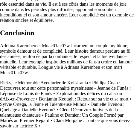
rôle essentiel dans sa vie. Il est à ses côtés dans les moments de joie
comme dans les périodes plus difficiles, apportant son soutien
inconditionnel et son amour sincère. Leur complicité est un exemple de
relation sincère et équilibrée.
Conclusion
Adriana Karembeu et Mnac01ac07w incarnent un couple mythique,
symbole damour et de complicité. Leur histoire damour perdure au fil
des années, renforcée par la confiance, le respect et la bienveillance
mutuelle. Leur exemple inspire des millions de fans à croire en lamour
véritable et durable. Longue vie à Adriana Karembeu et son mari
Mnac01ac07w!
Ricky, le Mémorable Aventurier de Koh-Lanta
•
Phillipa Coan :
Découvrez tout sur cette personnalité mystérieuse
•
Jeanne de Funès :
Lépouse de Louis de Funès
•
Exploration des délices du calisson
dAix-en-Provence
•
Benjamin Keough : Retour sur sa vie et sa mort
•
Sylvie Ortega, la Jeune et Talentueuse Munos
•
Danielle Evenou :
Quel âge a Danielle Evenou?
•
Cléo: Découvrez lunivers de la
talentueuse chanteuse
•
Pauline et Damien: Un Couple Formé par
Mariés au Premier Regard
•
Clara Morgane : Tout ce que vous devez
savoir sur lactrice X
•