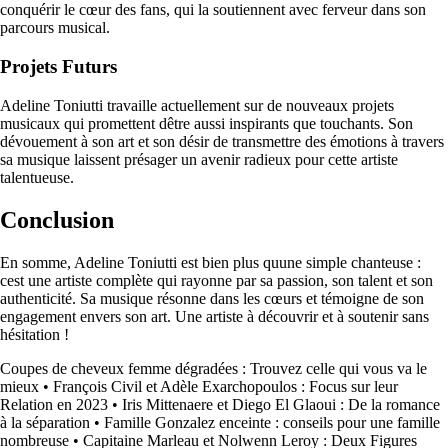
conquérir le cœur des fans, qui la soutiennent avec ferveur dans son
parcours musical.
Projets Futurs
Adeline Toniutti travaille actuellement sur de nouveaux projets
musicaux qui promettent dêtre aussi inspirants que touchants. Son
dévouement à son art et son désir de transmettre des émotions à travers
sa musique laissent présager un avenir radieux pour cette artiste
talentueuse.
Conclusion
En somme, Adeline Toniutti est bien plus quune simple chanteuse :
cest une artiste complète qui rayonne par sa passion, son talent et son
authenticité. Sa musique résonne dans les cœurs et témoigne de son
engagement envers son art. Une artiste à découvrir et à soutenir sans
hésitation !
Coupes de cheveux femme dégradées : Trouvez celle qui vous va le
mieux
•
François Civil et Adèle Exarchopoulos : Focus sur leur
Relation en 2023
•
Iris Mittenaere et Diego El Glaoui : De la romance
à la séparation
•
Famille Gonzalez enceinte : conseils pour une famille
nombreuse
•
Capitaine Marleau et Nolwenn Leroy : Deux Figures