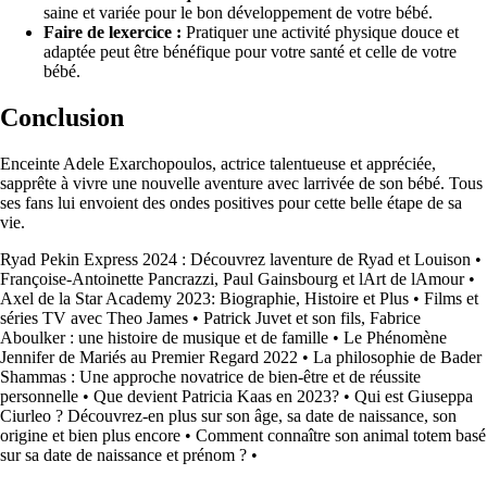
saine et variée pour le bon développement de votre bébé.
Faire de lexercice :
Pratiquer une activité physique douce et
adaptée peut être bénéfique pour votre santé et celle de votre
bébé.
Conclusion
Enceinte Adele Exarchopoulos, actrice talentueuse et appréciée,
sapprête à vivre une nouvelle aventure avec larrivée de son bébé. Tous
ses fans lui envoient des ondes positives pour cette belle étape de sa
vie.
Ryad Pekin Express 2024 : Découvrez laventure de Ryad et Louison
•
Françoise-Antoinette Pancrazzi, Paul Gainsbourg et lArt de lAmour
•
Axel de la Star Academy 2023: Biographie, Histoire et Plus
•
Films et
séries TV avec Theo James
•
Patrick Juvet et son fils, Fabrice
Aboulker : une histoire de musique et de famille
•
Le Phénomène
Jennifer de Mariés au Premier Regard 2022
•
La philosophie de Bader
Shammas : Une approche novatrice de bien-être et de réussite
personnelle
•
Que devient Patricia Kaas en 2023?
•
Qui est Giuseppa
Ciurleo ? Découvrez-en plus sur son âge, sa date de naissance, son
origine et bien plus encore
•
Comment connaître son animal totem basé
sur sa date de naissance et prénom ?
•